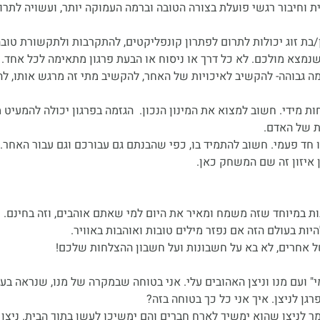
 וחיבור רגשי פועלת בצורה הטובה וברמה העמוקה יותר, ועשויה לתרום
 זוג יכולות לתרום לפתרון קונפליקטים, להתקרבות ולתקשורת טובה 
נמצא מולכם. לא כל דרך או ניסוח או הבעת פרגון מתאימה לכל אחד.
 גבוהה- להקשיב לאיכויות של האחר, להקשיב מתי זה מרגש אותו, לה
חות מידי. חשוב למצוא את המינון הנכון.  הגזמה בפרגון יכולה להמעיט 
ת של האדם.
ו חד פעמי. חשוב להתמיד בו, כפי שהבנתם גם עבורכם וגם עבור האחר.
ן איזון זה שם המשחק כאן.
ות בעולם הזה אם נפזר מילים טובות ואוהבות באוויר.
ל אחרים, לא בא על חשבונות ועל חשבון ההצלחות שלכם!
" ועם מנו וניצן האהובים עלי. אני בטוחה שבמקרה של מנו, שנראה בעינ
גן לניצן. איך אני כל כך בטוחה בזה?