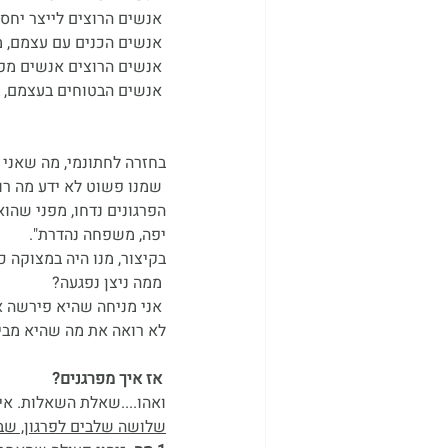
 אנשים הרוצים לייצר יחסי קירבה ולטפח קשרים, הם ישימו את מערכת היחסים שלהם לפני האגו.
 אנשים הכנים עם עצמם, מבינים שיכולת הפרגון נעדרת מחייהם והיו רוצים לנכס אותה לעצמם.
 אנשים הרוצים אנשים מפרגנים על ידם, אנשים באותו התדר.
 אנשים הבטוחים בעצמם, בעלי דימוי עצמי גבוה, היודעים כי הפרגון לא בא על חשבונם.
בחזרה לחתונמי, מה שאני ר
 שמנו פשוט לא ידע מה רוצים ממנו, הוא לא הבין למה הפרגונים שלו נדחים פעם אחר פעם.
הפרגונים נדחו, מפני שהוא
יפה, משפחה נהדרת".
בקיצור, מנו היה במצוקה כ
 ממה ניצן נפגעה?
 אני מניחה שהיא פירשה את חוסר היכולת שלו לפרגן מהלב- לכך שהוא לא רואה אותה!
לא רואה את מה שהיא מבי
 אז איך מפרגנים?
ואהו....שאלת השאלות. אין
שלושה שלבים לפרגון, שב