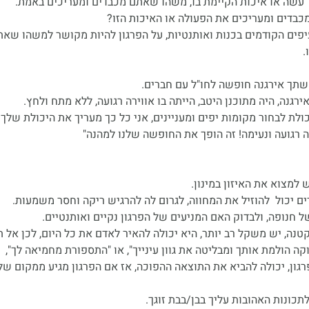
 עשה או איכות הקיימת בו, משהו שאתם מכבדים ומעריכים באמת.
כבדים ומעריכים את הפעולה או האיכות הזו?
פים הקודמים בכנות ואותנטיות, על הפרגון להיות מקושר למשהו שא
 אשתך אירגנה חופשה לחו"ל עם חברים.
ירגנה, היה מתוכנן היטב, הייתה בו אווירה רגועה, ללא מתח ולחץ.
יכולת לבחור מקומות יפים ומעניינים, אני כל כך מעריך את היכולת שלך 
ם יכול  להוזיל את המחווה, לגרום לה להרגיש ריקה וחסר משמעות. 
 חנופה, ולבדוק האם המניעים של הפרגון נקיים ואותנטיים.
נה, יש משקל רב יותר, היא יכולה להאיר לאדם את כל היום, לכן אל ת
ה הולמת אותך ומבליטה את גוון עינייך", או "התספורת מחמיאה לך",
גון, יכולה להביא את התוצאה ההפוכה, אז אם הפרגון מגיע ממקום של
כונות האהובות עליך בבן/בבת זוגך.