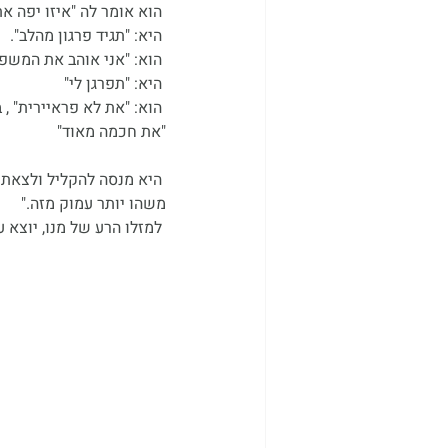
 הוא אומר לה "איזו יפה את"
 היא: "תגיד פרגון מהלב".
 הוא: "אני אוהב את המשפחה שלך"
 היא: "תפרגן לי"
 הוא: "את לא פראיירית" , בזווית העין קולט שהיא לא מרוצה מהתשובה, מנסה שוב.....
"את חכמה מאוד"
 היא מנסה להקליל ולצאת 
משהו יותר עמוק מזה."
 למזלו הרע של מנו, יוצא עוד קלף פרגון, הוא שוב מנסה: "יש לך טעם טוב"