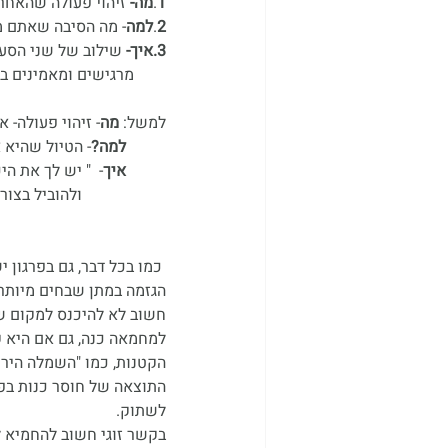
1
.
מה- 
זיהוי פעולה שהאחר
2
.
למה
- מה הסיבה שאתם מ
3.איך- 
שילוב של שני הסעי
        מרגישים ומאמינים בו.
למשל: 
מה
- זיהוי פעולה-
למה?
- הטיול שהיא א
איך
-  " יש לך את ה
                     ולהוביל בצורה רגועה ונעימה! זה הופך את החופשה שלנו למהנה" 
 כמו בכל דבר, גם בפרגון יש למצוא את האיזון במינון. 
הגזמה במתן שבחים מיותרי
חשוב לא להיכנס למקום של
למחמאה כנה, גם אם היא קט
הקטנות, כמו "השמלה הירוק
התוצאה של חוסר כנות בפר
לשתוק.
בקשר זוגי חשוב להחמיא לת