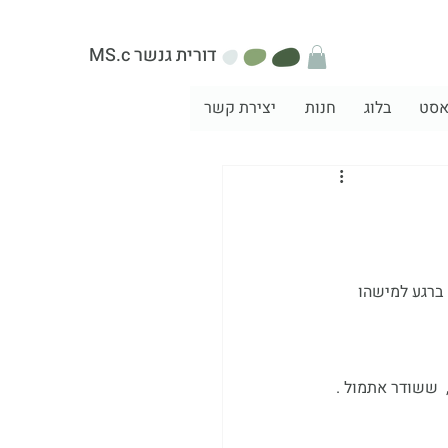
MS.c דורית גנשר
אסט
בלוג
חנות
יצירת קשר
ברגע למישהו 
 ששודר אתמול . 