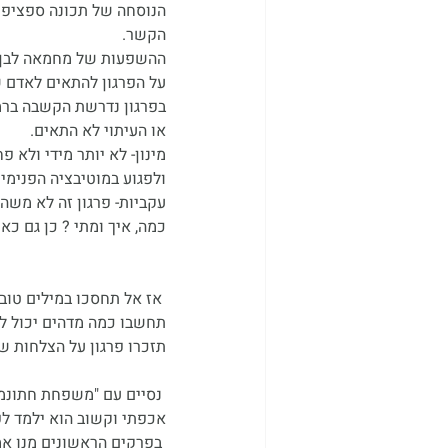
הנוסחה של תכונה ספציפית
הקשר.
ההשפעות של מחמאה לבן/בת
על הפרגון להתאים לאדם ש
בפרגון נדרשת הקשבה ברמה
או העיתוי לא התאים.
מינון- לא יותר מידי ולא פ
ולפגוע במוטיבציה הפנימי
עקביות- פרגון זה לא משה
כמה, איך ומתי ? כן גם כא
 אז אל תחסכו במילים טובות במיוחד שזה משמח ומאיר את היום למי שאתם אוהבים, וזה בחינם.
תחשבו כמה מדהים יכול להי
תזכרו פרגון על הצלחות ש
 נסיים עם "משפחת חתונמי
אכפתי וקשוב הוא ילמד לפר
 בפרקים הראשונים מנו אמר לניצן שהוא ימשיך לארח חברים והם ימשיכו לעשן בתוך הבית. ניצן התכווצה.