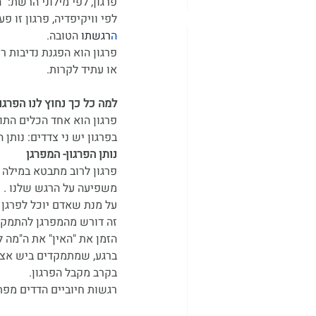
פרגון, לפי מילוני הרשת:
לפי וויקיפדיה, פרגון זו 
ה
רגשתו
 הטובה. 
פרגון הוא הפגנת נדיבות רו
או עתיד לקרות.
למה כל כך נחוץ לנו הפרגו
פרגון הוא אחד הכלים התו
בפרגון יש ני צדדים: נותן
נותן הפרגון- המפרגן
פרגון לרוב מתבטא במילה 
משפיעה על הרגש שלנו . נ
על מנת שאדם יוכל לפרגן ל
זה דורש מהמפרגן להתמקד 
הזמן את "האין" את ה"מה לא
ברגע, שמתמקדים ביש אצל 
בקרב מקבל הפרגון.
רגשות חיוביים הדדים מפת