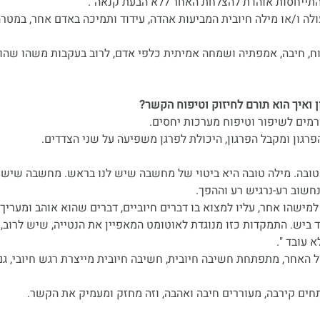
 "התייחסות אוהדת להצלחת האחר ללא הבעת קנאה".
פעולה ו/או מילה חיובית המביעות אהדה, עידוד ותמיכה באדם אחר, במטר
ח, 
חיבה, אמפתיה ושמחה 
אמיתית כלפי אדם, לרוב בעקבות משהו שהוא
ן ואיך הוא תורם לחיזוק וטיפוח הקשר?
רמים לשיפור וטיפוח מערכות יחסים.
 הפרגון ומקבל הפרגון, היכולת לפרגן משפיעה על שני הצדדים.
טובה. מילה טובה היא ביטוי של מחשבה שיש לנו בראש. מחשבה שיש 
חשוב רע-נרגיש רע וההפך.
מישהו אחר, עליו למצוא בו דברים חיוביים, דברים שהוא אוהב ומעריך 
ביש. התמקדות כזו מנוגדת לאוטומט המאפיין את הנטייה, שיש לרוב, 
 עובד ". 
האחר, מתפתחת חשיבה חיובית, חשיבה חיובית מייצרת רגש חיובי, גם 
חים קירבה, מעוררים חיבה ואהבה, וזה מחזק ומעמיק את הקשר.