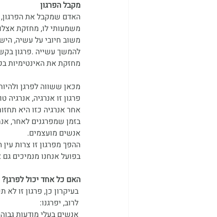
מקבל הפרגון
האדם שמקבל את הפרגון, 
משמעותי לו, מחזקת אצלו 
משוב חיובי על עשיה, הישג
להמשך עשייה .
פרגון בקשר
מחזקת את האינטימיות בק
מכאן ששווה לפרגן ולהיות
פרגון זו אנרגיה, אנרגיה ט
אחר אנרגיה כזו היא תחזור 
בזמן שמפרגנים לאחר, אנחנ
אנשים מועצמים.
ההפך מפרגון זו צרות עין
בפועל אנחנו מנמיכים גם א
האם כל אחד יכול לפרגן?
 בעיקרון כן, פרגון זו לא תכונה מולדת אלא זו מיומנות נרכשת. על האדם לרצות להיות אדם מפרגן.
 לרוב, יפרגנו:
 אנשים בעלי מודעות גבוהה המבינים את השפעת התנהגתם על אחר.